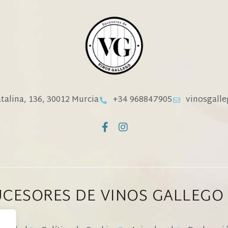
atalina, 136, 30012 Murcia
+34 968847905
vinosgall
UCESORES DE VINOS GALLEGO 