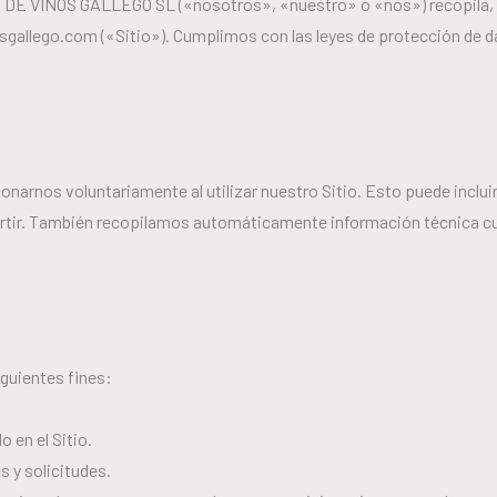
DE VINOS GALLEGO SL («nosotros», «nuestro» o «nos») recopila, uti
allego.com («Sitio»). Cumplimos con las leyes de protección de dat
narnos voluntariamente al utilizar nuestro Sitio. Esto puede inclui
artir. También recopilamos automáticamente información técnica cu
iguientes fines:
 en el Sitio.
 y solicitudes.